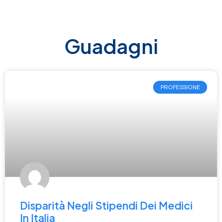
TEAM EXECUTIVE
LAVORA CON NOI
Guadagni
PROFESSIONE
Disparità Negli Stipendi Dei Medici
In Italia