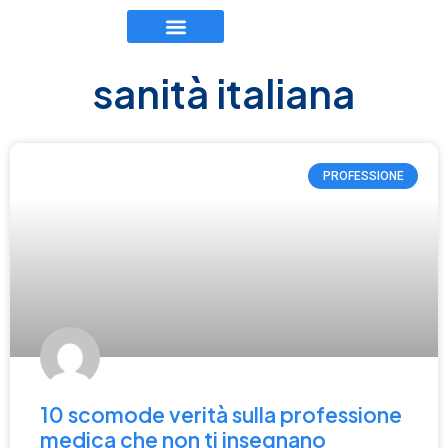
TEAM EXECUTIVE
LAVORA CON NOI
sanità italiana
PROFESSIONE
10 scomode verità sulla professione
medica che non ti insegnano