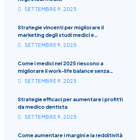
SETTEMBRE
9
, 2025
Strategie vincenti per migliorare il
marketing degli studi medici e
odontoiatrici
SETTEMBRE
9
, 2025
Come i medici nel 2025 riescono a
migliorare il work-life balance senza
perdere guadagni
SETTEMBRE
9
, 2025
Strategie efficaci per aumentare i profitti
da medico dentista
SETTEMBRE
9
, 2025
Come aumentare i margini e la redditività