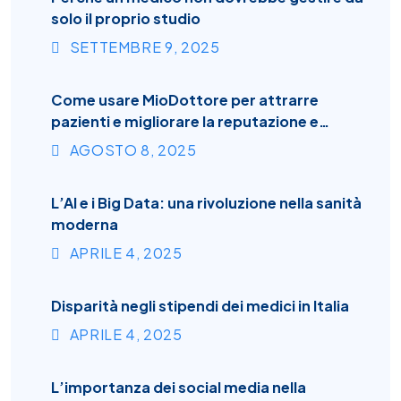
solo il proprio studio
SETTEMBRE
9
, 2025
Come usare MioDottore per attrarre
pazienti e migliorare la reputazione e
l’efficienza dello studio
AGOSTO
8
, 2025
L’AI e i Big Data: una rivoluzione nella sanità
moderna
APRILE
4
, 2025
Disparità negli stipendi dei medici in Italia
APRILE
4
, 2025
L’importanza dei social media nella